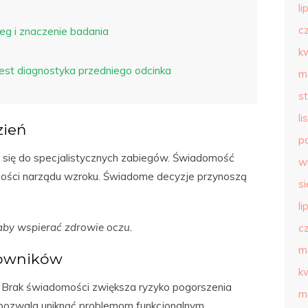
li
c
eg i znaczenie badania
k
est diagnostyka przedniego odcinka
m
s
l
zień
p
 się do specjalistycznych zabiegów. Świadomość
w
ści narządu wzroku. Świadome decyzje przynoszą
s
li
by wspierać zdrowie oczu.
c
m
kowników
k
 Brak świadomości zwiększa ryzyko pogorszenia
m
pozwala uniknąć problemom funkcjonalnym.