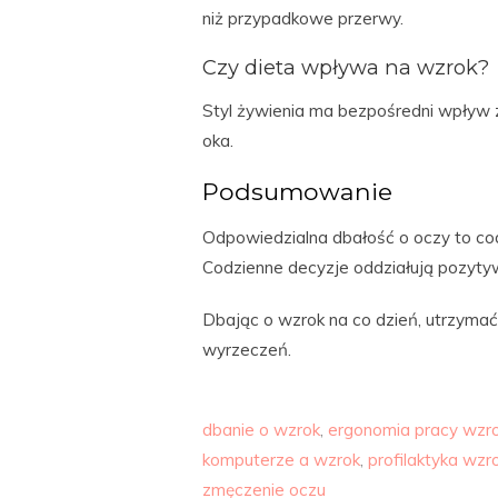
niż przypadkowe przerwy.
Czy dieta wpływa na wzrok?
Styl żywienia ma bezpośredni wpływ z
oka.
Podsumowanie
Odpowiedzialna dbałość o oczy to cod
Codzienne decyzje oddziałują pozyty
Dbając o wzrok na co dzień, utrzyma
wyrzeczeń.
dbanie o wzrok
,
ergonomia pracy wzr
komputerze a wzrok
,
profilaktyka wzr
zmęczenie oczu