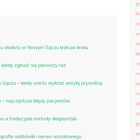
g
l
p
w
s
u okulisty w Nowym Sączu krok po kroku
li
c
 kiedy zgłosić się pierwszy raz
m
 Sączu – kiedy warto wybrać wizytę prywatną
k
m
h – najczęstsze błędy pacjentów
l
s
 a tradycyjne metody diagnostyki
g
w
rafia siatkówki i nerwu wzrokowego