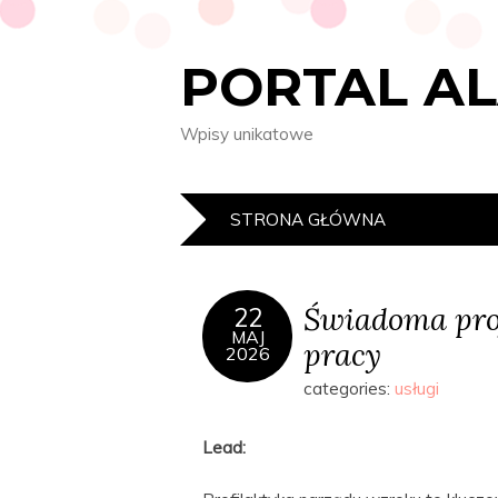
PORTAL A
Wpisy unikatowe
STRONA GŁÓWNA
Świadoma prof
22
MAJ
pracy
2026
categories:
usługi
Lead: