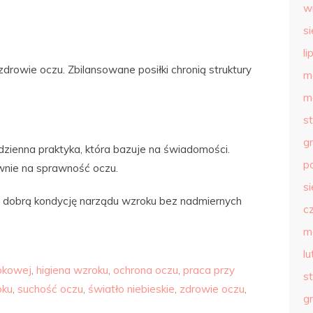
w
s
li
drowie oczu. Zbilansowane posiłki chronią struktury
m
m
s
g
zienna praktyka, która bazuje na świadomości.
p
wnie na sprawność oczu.
s
ć dobrą kondycję narządu wzroku bez nadmiernych
c
m
l
okowej
,
higiena wzroku
,
ochrona oczu
,
praca przy
s
oku
,
suchość oczu
,
światło niebieskie
,
zdrowie oczu
,
g