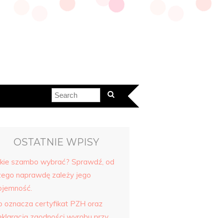
OSTATNIE WPISY
akie szambo wybrać? Sprawdź, od
zego naprawdę zależy jego
ojemność.
o oznacza certyfikat PZH oraz
eklaracją zgodności wyrobu przy