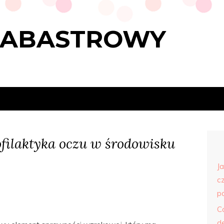
LABASTROWY
ilaktyka oczu w środowisku
J
c
p
C
d