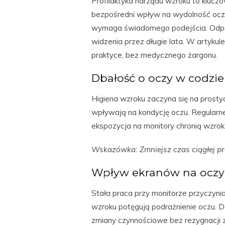
Profilaktyka narządu wzroku to kluc
bezpośredni wpływ na wydolność oczu
wymaga świadomego podejścia. Odpo
widzenia przez długie lata. W artyku
praktyce, bez medycznego żargonu.
Dbałość o oczy w codz
Higiena wzroku zaczyna się na prosty
wpływają na kondycję oczu. Regularn
ekspozycja na monitory chronią wzrok
Wskazówka: Zmniejsz czas ciągłej pr
Wpływ ekranów na oczy
Stała praca przy monitorze przyczynia
wzroku potęgują podrażnienie oczu. 
zmiany czynnościowe bez rezygnacji z