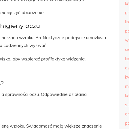
l
mniejszyć obciążenie.
g
l
higieny oczu
p
narządu wzroku. Profilaktyczne podejście umożliwia
w
o codziennych wyzwań.
s
li
sko, aby wspierać profilaktykę widzenia.
c
k
k?
m
dla sprawności oczu. Odpowiednie działania
l
s
g
p
igienę wzroku. Świadomość mają większe znaczenie