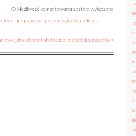
l
Możliwość komentowania
została wyłączona
s
odem – jak poprawić poziom wygody podczas
li
c
dlowe jako element skutecznej aranżacji sprzedaży
»
m
k
m
l
s
l
p
w
s
li