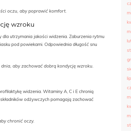
c
ci oczu, aby poprawić komfort.
m
k
cję wzroku
m
 dla utrzymania jakości widzenia. Zaburzenia rytmu
l
asku pod powiekami. Odpowiednia długość snu
s
g
 dnia, aby zachować dobrą kondycję wzroku.
s
li
c
filaktykę widzenia. Witaminy A, C i E chronią
m
nie składników odżywczych pomagają zachować
k
m
by chronić oczy.
s