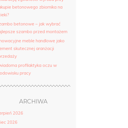
akupie betonowego zbiornika na
ieki?
zambo betonowe – jak wybrać
ajlepsze szambo przed montażem
nnowacyjne meble handlowe jako
lement skutecznej aranżacji
przedaży
wiadoma profilaktyka oczu w
rodowisku pracy
ARCHIWA
ierpień 2026
piec 2026