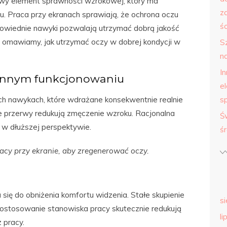
zowy element sprawności wzrokowej, który ma
z
. Praca przy ekranach sprawiają, że ochrona oczu
śc
wiednie nawyki pozwalają utrzymać dobrą jakość
le omawiamy, jak utrzymać oczy w dobrej kondycji w
S
n
I
iennym funkcjonowaniu
e
ch nawykach, które wdrażane konsekwentnie realnie
s
e przerwy redukują zmęczenie wzroku. Racjonalna
Ś
 w dłuższej perspektywie.
ś
acy przy ekranie, aby zregenerować oczy.
 się do obniżenia komfortu widzenia. Stałe skupienie
s
Dostosowanie stanowiska pracy skutecznie redukują
li
 pracy.