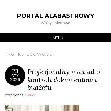
PORTAL ALABASTROWY
Wpisy unikatowe
MENU
TAG:
KSIĘGOWOŚĆ
Profesjonalny manual o
23
STY
kontroli dokumentów i
2026
budżetu
categories:
usługi