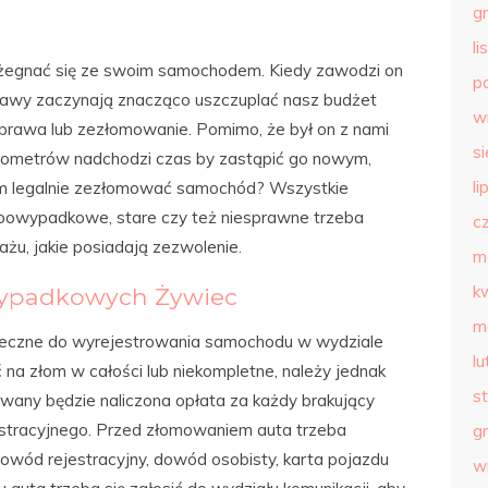
g
l
ożegnać się ze swoim samochodem. Kiedy zawodzi on
p
prawy zaczynają znacząco uszczuplać nasz budżet
w
rawa lub zezłomowanie. Pomimo, że był on z nami
s
 kilometrów nadchodzi czas by zastąpić go nowym,
li
 legalnie zezłomować samochód? Wszystkie
powypadkowe, stare czy też niesprawne trzeba
c
żu, jakie posiadają zezwolenie.
m
k
ypadkowych Żywiec
m
eczne do wyrejestrowania samochodu w wydziale
l
a złom w całości lub niekompletne, należy jednak
s
wany będzie naliczona opłata za każdy brakujący
stracyjnego. Przed złomowaniem auta trzeba
g
wód rejestracyjny, dowód osobisty, karta pojazdu
w