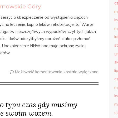
c
rnowskie Góry
m
rzyć o ubezpieczenie od wystąpienia ciężkich
k
 na leczenie, kupno leków, rehabilitacje itd. Warte
m
stępstw nieszczęśliwych wypadków, czyli tych jakich
l
adku, doświadczylibyśmy obrażeń ciała np złamań
s
Ubezpieczenie NNW obejmuje ochronę życia i
żerów.
g
s
li
Możliwość komentowania
została wyłączona
c
m
k
o typu czas gdy musimy
m
ze swoim wozem.
s