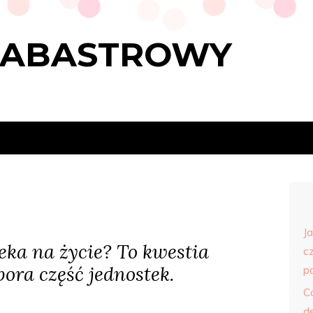
LABASTROWY
J
eka na życie? To kwestia
c
pora część jednostek.
p
C
d