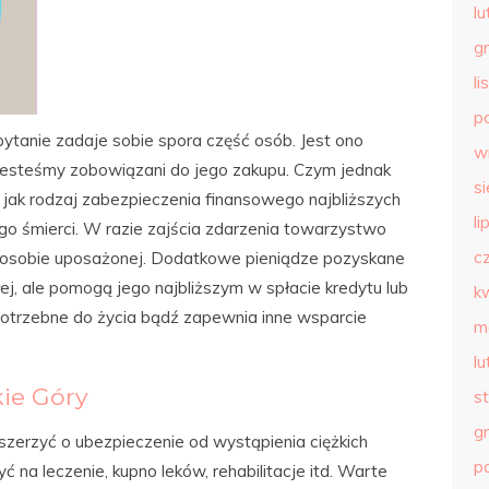
l
g
l
p
pytanie zadaje sobie spora część osób. Jest ono
w
 jesteśmy zobowiązani do jego zakupu. Czym jednak
s
go jak rodzaj zabezpieczenia finansowego najbliższych
li
o śmierci. W razie zajścia zdarzenia towarzystwo
c
osobie uposażonej. Dodatkowe pieniądze pozyskane
łej, ale pomogą jego najbliższym w spłacie kredytu lub
k
potrzebne do życia bądź zapewnia inne wsparcie
m
l
ie Góry
s
g
erzyć o ubezpieczenie od wystąpienia ciężkich
p
 na leczenie, kupno leków, rehabilitacje itd. Warte