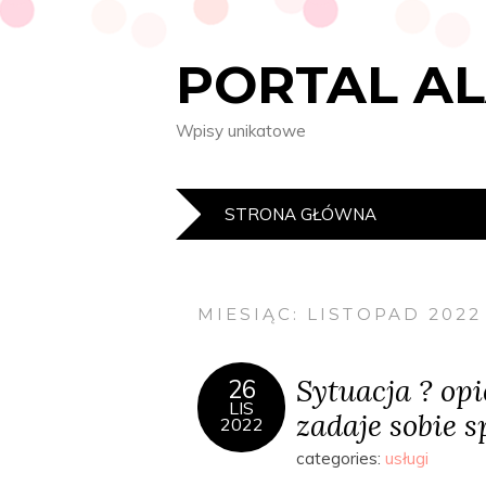
PORTAL A
Wpisy unikatowe
STRONA GŁÓWNA
MIESIĄC:
LISTOPAD 2022
Sytuacja ? opi
26
LIS
zadaje sobie s
2022
categories:
usługi