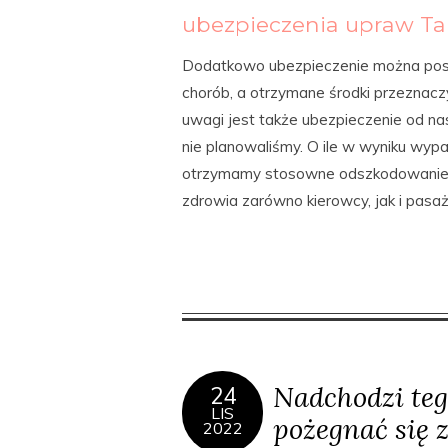
ubezpieczenia upraw Ta
Dodatkowo ubezpieczenie można posze
chorób, a otrzymane środki przeznaczyć
uwagi jest także ubezpieczenie od na
nie planowaliśmy. O ile w wyniku wyp
otrzymamy stosowne odszkodowanie. 
zdrowia zarówno kierowcy, jak i pasa
Nadchodzi teg
24
LIS
pożegnać się 
2022