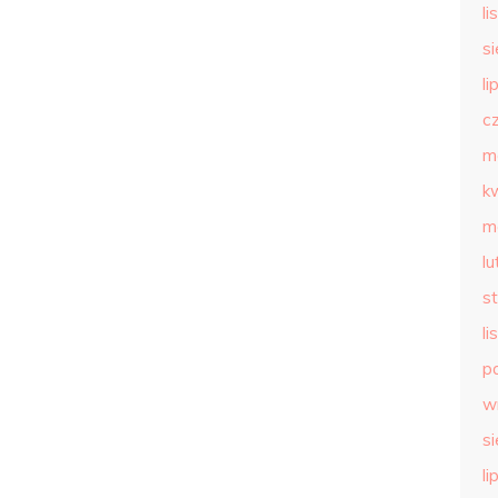
l
s
li
c
m
k
m
l
s
l
p
w
s
li