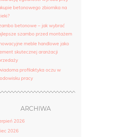
akupie betonowego zbiornika na
ieki?
zambo betonowe – jak wybrać
ajlepsze szambo przed montażem
nnowacyjne meble handlowe jako
lement skutecznej aranżacji
przedaży
wiadoma profilaktyka oczu w
rodowisku pracy
ARCHIWA
ierpień 2026
piec 2026