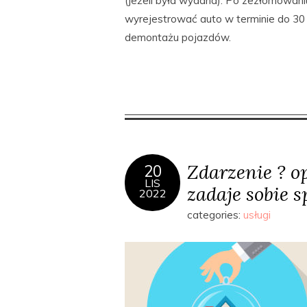
(jeżeli była wydana). Po zezłomowaniu
wyrejestrować auto w terminie do 30
demontażu pojazdów.
Zdarzenie ? o
20
LIS
zadaje sobie s
2022
categories:
usługi