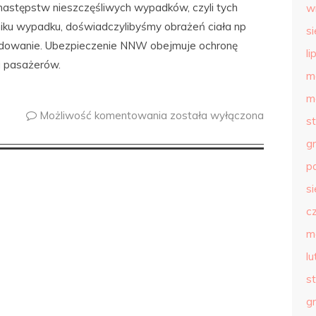
następstw nieszczęśliwych wypadków, czyli tych
w
yniku wypadku, doświadczylibyśmy obrażeń ciała np
s
owanie. Ubezpieczenie NNW obejmuje ochronę
li
 i pasażerów.
m
m
Możliwość komentowania
została wyłączona
s
g
p
s
c
m
l
s
g