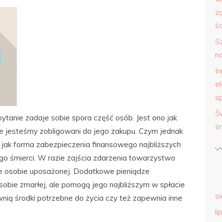
z
śc
S
n
I
e
s
Ś
ytanie zadaje sobie spora część osób. Jest ono jak
ś
ie jesteśmy zobligowani do jego zakupu. Czym jednak
ego jak forma zabezpieczenia finansowego najbliższych
o śmierci. W razie zajścia zdarzenia towarzystwo
e osobie uposażonej. Dodatkowe pieniądze
sobie zmarłej, ale pomogą jego najbliższym w spłacie
s
nią środki potrzebne do życia czy też zapewnia inne
li