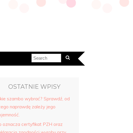
OSTATNIE WPISY
akie szambo wybrać? Sprawdź, od
zego naprawdę zależy jego
ojemność.
o oznacza certyfikat PZH oraz
eklaracją zgodności wyrobu przy