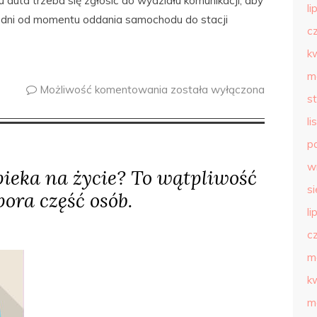
 auta trzeba się zgłosić do wydziału komunikacji, aby
li
 dni od momentu oddania samochodu do stacji
c
k
m
Możliwość komentowania
została wyłączona
s
l
p
w
pieka na życie? To wątpliwość
s
pora część osób.
li
c
m
k
m