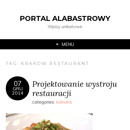
PORTAL ALABASTROWY
Wpisy unikatowe
MENU
TAG:
KRAKOW RESTAURANT
Projektowanie wystroju
07
GRU
restauracji
2014
categories:
kulinaria