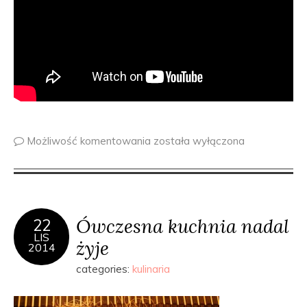
Możliwość komentowania
została wyłączona
Ówczesna kuchnia nadal
22
LIS
żyje
2014
categories:
kulinaria