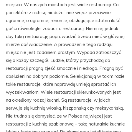
miejsca. W naszych miastach jest wiele restauracji. Co
poniektóre z nich są nieduże, inne wręcz przeciwnie –
ogromne, o ogromnej renomie, obsługujące istotną ilość
gości równolegle. zobacz o restauracji Niemniej jednak
aby taką restaurację poprowadzić trzeba mieć w głównej
mierze doświadczenie. A prowadzenie tego rodzaju
miejsc nie jest zadaniem prostym. Wypada zatroszczyć
się o każdy szczegół. Ludzie, którzy przychodzą do
restauracji pragną zjeść smacznie i niedrogo. Pragną być
obsłużeni na dobrym poziomie. Selekcjonują w takim razie
takie restauracje, które naprawdę umieją sprostać ich
wyczekiwaniom. Wiele restauracji ukierunkowanych jest
na określony rodzaj kuchni. Są restauracje, w jakich
serwuje się kuchnię włoską, hiszpańską czy meksykańską.
Nie trudno się domyśleć, że w Polsce najwięcej jest
restauracji z kuchnią szablonową – taką naturalnie kuchnie
lubimy. Jesteśmy przecież Polakami oraz jeżeli jesteśmy