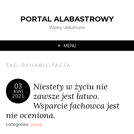
PORTAL ALABASTROWY
Wpisy unikatowe
MENU
TAG:
REHABILITACJA
Niestety w życiu nie
03
KWI
zawsze jest łatwo.
2021
Wsparcie fachowca jest
nie oceniona.
categories:
usługi