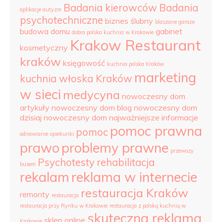
Badania kierowców
Badania
aplikacje autyzm
psychotechniczne
biznes ślubny
blaszane garaże
budowa domu
gabinet
dobra polska kuchnia w Krakowie
Krakow Restaurant
kosmetyczny
kraków
księgowość
kuchnia polska Kraków
marketing
kuchnia włoska Kraków
w sieci
medycyna
nowoczesny dom
artykuły
nowoczesny dom blog
nowoczesny dom
dzisiaj
nowoczesny dom najważniejsze informacje
pomoc prawna
pomoc
odnawianie
opiekunki
prawo
problemy prawne
przewozy
Psychotesty
rehabilitacja
busem
rekalam
reklama w internecie
restauracja Kraków
remonty
restauracja
restauracja przy Rynku w Krakowie
restauracja z polską kuchnią w
skuteczna reklama
sklep online
Krakowie