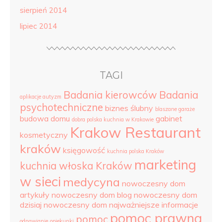
sierpień 2014
lipiec 2014
TAGI
Badania kierowców
Badania
aplikacje autyzm
psychotechniczne
biznes ślubny
blaszane garaże
budowa domu
gabinet
dobra polska kuchnia w Krakowie
Krakow Restaurant
kosmetyczny
kraków
księgowość
kuchnia polska Kraków
marketing
kuchnia włoska Kraków
w sieci
medycyna
nowoczesny dom
artykuły
nowoczesny dom blog
nowoczesny dom
dzisiaj
nowoczesny dom najważniejsze informacje
pomoc prawna
pomoc
odnawianie
opiekunki