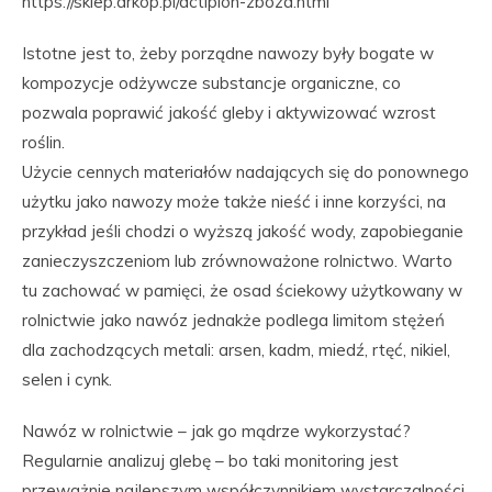
https://sklep.arkop.pl/actiplon-zboza.html
Istotne jest to, żeby porządne nawozy były bogate w
kompozycje odżywcze substancje organiczne, co
pozwala poprawić jakość gleby i aktywizować wzrost
roślin.
Użycie cennych materiałów nadających się do ponownego
użytku jako nawozy może także nieść i inne korzyści, na
przykład jeśli chodzi o wyższą jakość wody, zapobieganie
zanieczyszczeniom lub zrównoważone rolnictwo. Warto
tu zachować w pamięci, że osad ściekowy użytkowany w
rolnictwie jako nawóz jednakże podlega limitom stężeń
dla zachodzących metali: arsen, kadm, miedź, rtęć, nikiel,
selen i cynk.
Nawóz w rolnictwie – jak go mądrze wykorzystać?
Regularnie analizuj glebę – bo taki monitoring jest
przeważnie najlepszym współczynnikiem wystarczalności