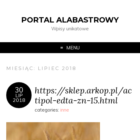
PORTAL ALABASTROWY
Wpisy unikatowe
MENU
MIESIĄC:
LIPIEC 2018
https://sklep.arkop.pl/ac
30
LIP
tipol-edta-zn-15.html
2018
categories:
inne