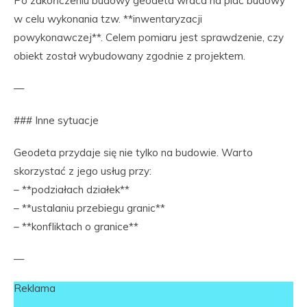
Po zakończeniu budowy geodeta wraca na plac budowy
w celu wykonania tzw. **inwentaryzacji
powykonawczej**. Celem pomiaru jest sprawdzenie, czy
obiekt został wybudowany zgodnie z projektem.
—
### Inne sytuacje
Geodeta przydaje się nie tylko na budowie. Warto
skorzystać z jego usług przy:
– **podziałach działek**
– **ustalaniu przebiegu granic**
– **konfliktach o granice**
—
Reklama