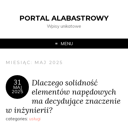
PORTAL ALABASTROWY
Wpisy unikatowe
MENU
MIESIĄC:
MAJ 2025
Dlaczego solidność
31
MAJ
elementów napędowych
2025
ma decydujące znaczenie
w inżynierii?
categories:
usługi