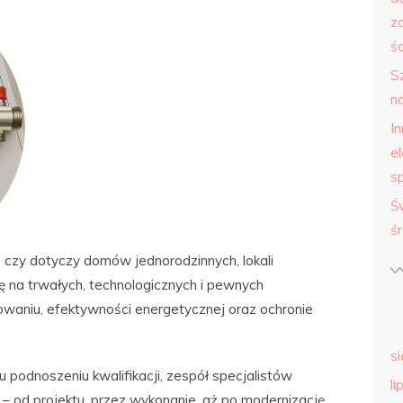
z
śc
S
n
I
e
s
Ś
ś
czy dotyczy domów jednorodzinnych, lokali
ię na trwałych, technologicznych i pewnych
kowaniu, efektywności energetycznej oraz ochronie
s
u podnoszeniu kwalifikacji, zespół specjalistów
li
– od projektu, przez wykonanie, aż po modernizację.