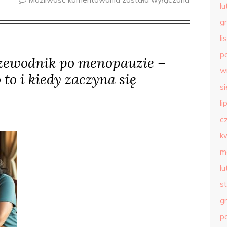
l
g
l
p
zewodnik po menopauzie –
w
to i kiedy zaczyna się
s
li
c
k
m
l
s
g
p