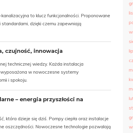
g
l
-kanalizacyjna to klucz funkcjonalności. Proponowane
p
 standardami, dzięki czemu zapewniają
w
s
a, czujność, innowacja
li
c
 technicznej wiedzy. Każda instalacja
m
i wyposażona w nowoczesne systemy
k
ii i spokoju.
m
l
larne – energia przyszłości na
s
g
ć, która dzieje się dziś. Pompy ciepła oraz instalacje
realne oszczędności. Nowoczesne technologie pozwalają
w