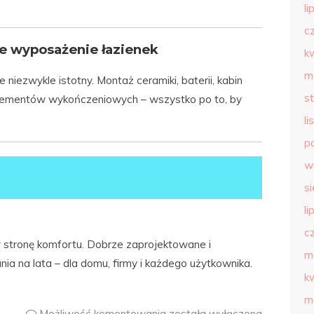
li
c
ne wyposażenie łazienek
k
m
e niezwykle istotny. Montaż ceramiki, baterii, kabin
s
elementów wykończeniowych – wszystko po to, by
l
p
w
s
li
c
 stronę komfortu. Dobrze zaprojektowane i
m
a na lata – dla domu, firmy i każdego użytkownika.
k
m
Możliwość komentowania
została wyłączona