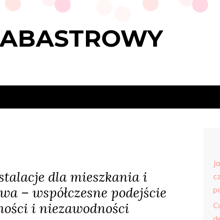
LABASTROWY
J
talacje dla mieszkania i
c
twa – współczesne podejście
p
ności i niezawodności
C
d