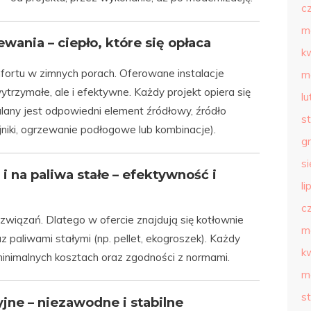
c
m
wania – ciepło, które się opłaca
k
ortu w zimnych porach. Oferowane instalacje
m
ytrzymałe, ale i efektywne. Każdy projekt opiera się
l
any jest odpowiedni element źródłowy, źródło
s
ejniki, ogrzewanie podłogowe lub kombinacje).
g
s
 na paliwa stałe – efektywność i
li
c
wiązań. Dlatego w ofercie znajdują się kotłownie
m
 paliwami stałymi (np. pellet, ekogroszek). Każdy
k
inimalnych kosztach oraz zgodności z normami.
m
s
jne – niezawodne i stabilne