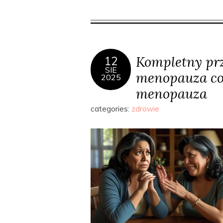
Kompletny pr
12
SIE
menopauza co 
2025
menopauza
categories:
zdrowie