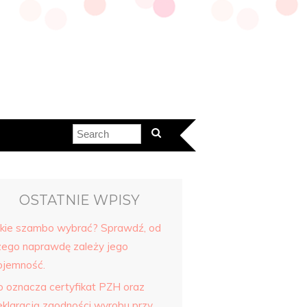
OSTATNIE WPISY
akie szambo wybrać? Sprawdź, od
zego naprawdę zależy jego
ojemność.
o oznacza certyfikat PZH oraz
eklaracją zgodności wyrobu przy