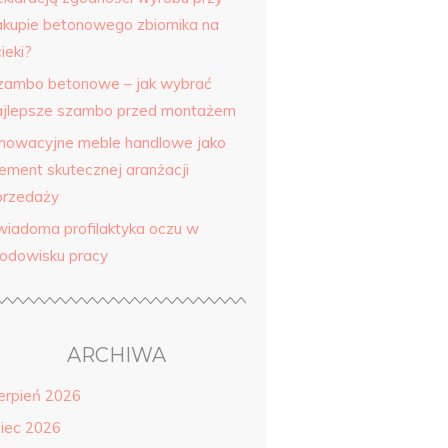
akupie betonowego zbiornika na
ieki?
zambo betonowe – jak wybrać
ajlepsze szambo przed montażem
nnowacyjne meble handlowe jako
lement skutecznej aranżacji
przedaży
wiadoma profilaktyka oczu w
rodowisku pracy
ARCHIWA
ierpień 2026
piec 2026