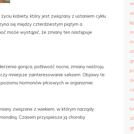
w
s
życiu kobiety, który jest związany z ustaniem cyklu
li
yna się między czterdziestym piątym a
choć może wystąpić, że zmiany ten następuje
m
m
s
g
zenia gorąca, potliwość nocna, zmiany nastroju,
p
 czy mniejsze zainteresowanie seksem. Objawy te
s
m poziomu hormonów płciowych w organizmie.
c
m
l
zmiany związane z wiekiem, w którym narządy
monalną. Czasem przyspiesza ją choroby
s
g