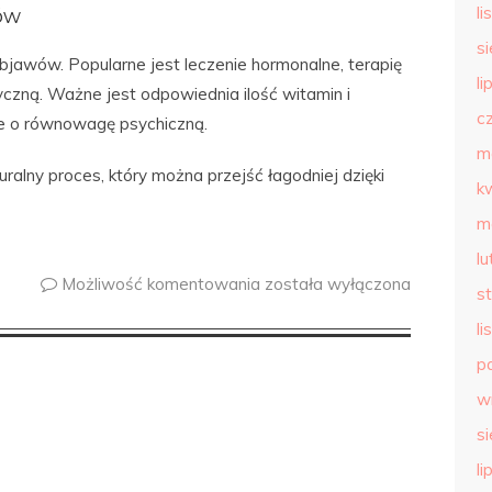
l
ów
s
bjawów. Popularne jest leczenie hormonalne, terapię
li
yczną. Ważne jest odpowiednia ilość witamin i
c
ie o równowagę psychiczną.
m
ralny proces, który można przejść łagodniej dzięki
k
m
l
Możliwość komentowania
została wyłączona
s
l
p
w
s
li