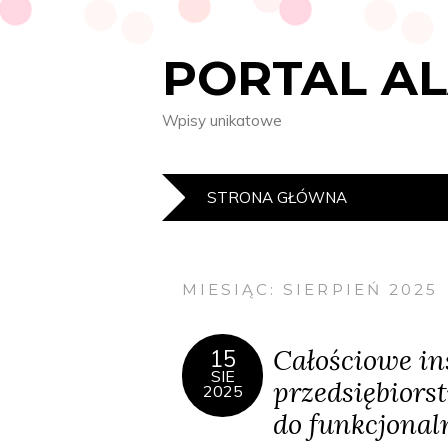
PORTAL A
Wpisy unikatowe
STRONA GŁÓWNA
MIESIĄC:
SIERPIEŃ 2025
Całościowe ins
15
SIE
przedsiębiors
2025
do funkcjonal