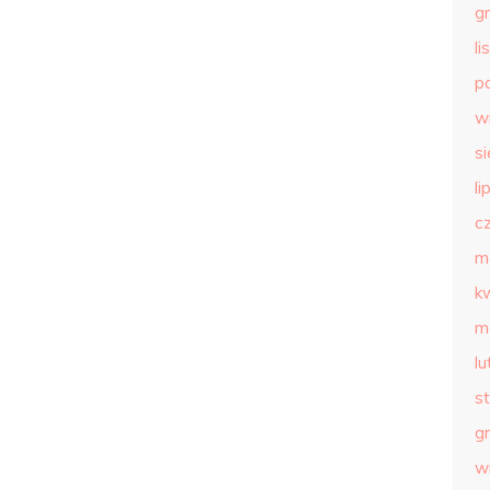
g
l
p
w
s
li
c
m
k
m
l
s
g
w