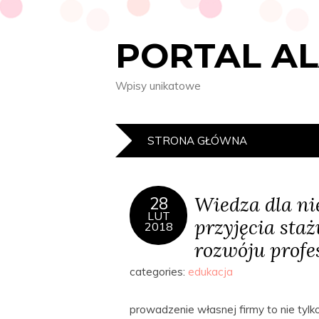
PORTAL A
Wpisy unikatowe
STRONA GŁÓWNA
Wiedza dla ni
28
LUT
przyjęcia staż
2018
rozwóju profe
categories:
edukacja
prowadzenie własnej firmy to nie tylko