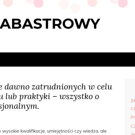
LABASTROWY
e dawno zatrudnionych w celu
u lub praktyki – wszystko o
J
sjonalnym.
c
p
C
 wysokie kwalifikacje, umiejętności czy wiedza, ale
d