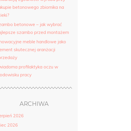
akupie betonowego zbiornika na
ieki?
zambo betonowe – jak wybrać
ajlepsze szambo przed montażem
nnowacyjne meble handlowe jako
lement skutecznej aranżacji
przedaży
wiadoma profilaktyka oczu w
rodowisku pracy
ARCHIWA
ierpień 2026
piec 2026