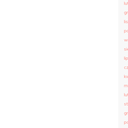
l
g
l
p
w
s
li
c
k
m
l
s
g
p