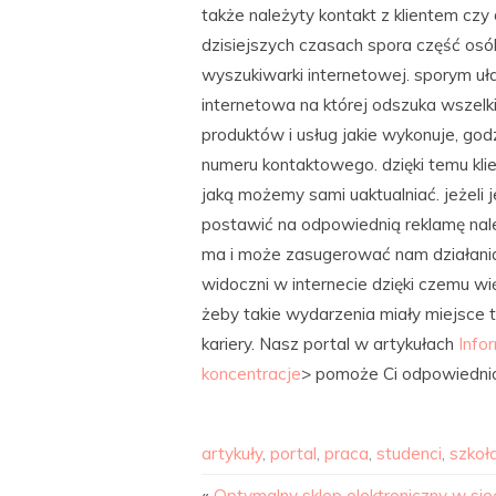
także należyty kontakt z klientem czy
dzisiejszych czasach spora część os
wyszukiwarki internetowej. sporym uła
internetowa na której odszuka wszelki
produktów i usług jakie wykonuje, god
numeru kontaktowego. dzięki temu klie
jaką możemy sami uaktualniać. jeżeli
postawić na odpowiednią reklamę nale
ma i może zasugerować nam działania 
widoczni w internecie dzięki czemu wi
żeby takie wydarzenia miały miejsce 
kariery. Nasz portal w artykułach
Info
koncentracje
> pomoże Ci odpowiedni
artykuły
,
portal
,
praca
,
studenci
,
szkoł
«
Optymalny sklep elektroniczny w siec