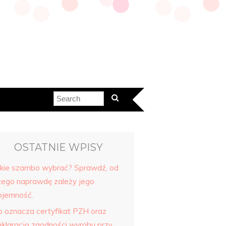
OSTATNIE WPISY
akie szambo wybrać? Sprawdź, od
zego naprawdę zależy jego
ojemność.
o oznacza certyfikat PZH oraz
eklaracją zgodności wyrobu przy