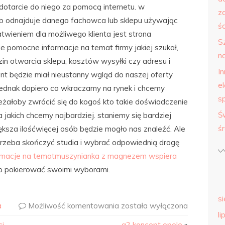
 dotarcie do niego za pomocą internetu. w
z
ób odnajduje danego fachowca lub sklepu używając
śc
twieniem dla możliwego klienta jest strona
S
e pomocne informacje na temat firmy jakiej szukał,
n
zin otwarcia sklepu, kosztów wysyłki czy adresu i
I
nt będzie miał nieustanny wgląd do naszej oferty
e
 jednak dopiero co wkraczamy na rynek i chcemy
s
żałoby zwrócić się do kogoś kto takie doświadczenie
Ś
jakich chcemy najbardziej. staniemy się bardziej
ś
ększa ilośćwięcej osób będzie mogło nas znaleźć. Ale
trzeba skończyć studia i wybrać odpowiednią drogę
rmacje na tematmuszynianka z magnezem wspiera
o pokierować swoimi wyborami.
s
a
Możliwość komentowania
została wyłączona
li
i.
a2 koncept opole
»