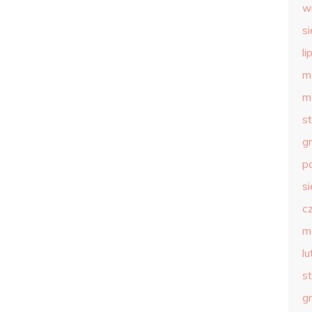
w
s
li
m
m
s
g
p
s
c
m
l
s
g