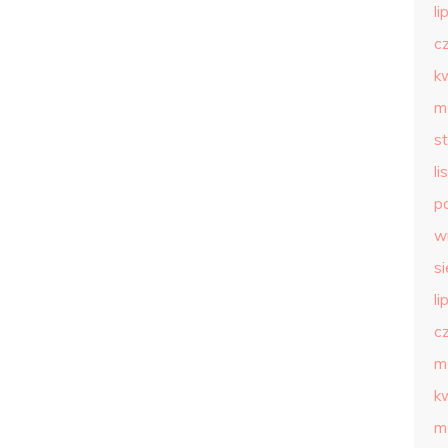
li
c
k
m
s
l
p
w
s
li
c
m
k
m