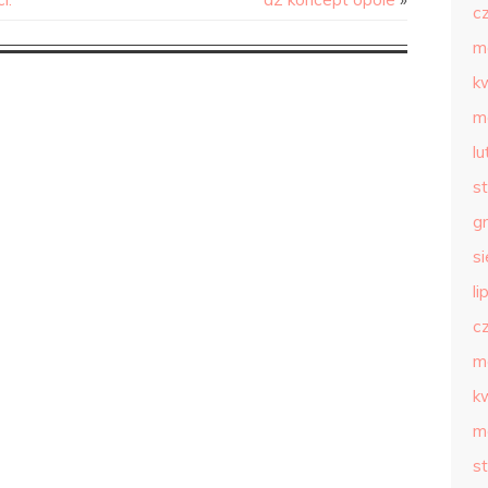
c
m
k
m
l
s
g
s
li
c
m
k
m
s