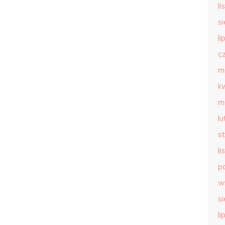
l
s
li
c
m
k
m
l
s
l
p
w
s
li